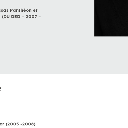
Assas Panthéon et
e (DU DED – 2007 –
e
er (2005 -2008)